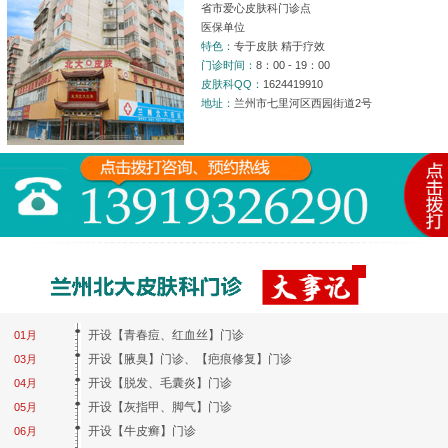
省市爱心皮肤科门诊点
医保单位
特色：
专于皮肤 精于疗效
门诊时间：
8：00 - 19：00
皮肤科QQ：
1624419910
地址：
兰州市七里河区西园街道2号
开设【青春痘、红血丝】门诊
01月
开设【腋臭】门诊、【疤痕修复】门诊
03月
开设【脱发、毛囊炎】门诊
04月
开设【灰指甲、脚气】门诊
05月
开设【牛皮癣】门诊
06月