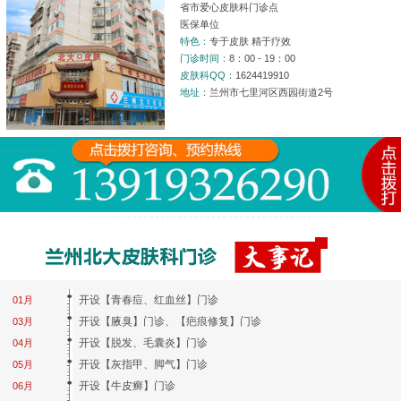
省市爱心皮肤科门诊点
医保单位
特色：
专于皮肤 精于疗效
门诊时间：
8：00 - 19：00
皮肤科QQ：
1624419910
地址：
兰州市七里河区西园街道2号
开设【青春痘、红血丝】门诊
01月
开设【腋臭】门诊、【疤痕修复】门诊
03月
开设【脱发、毛囊炎】门诊
04月
开设【灰指甲、脚气】门诊
05月
开设【牛皮癣】门诊
06月