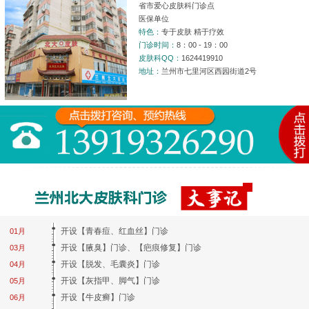
省市爱心皮肤科门诊点
医保单位
特色：
专于皮肤 精于疗效
门诊时间：
8：00 - 19：00
皮肤科QQ：
1624419910
地址：
兰州市七里河区西园街道2号
开设【青春痘、红血丝】门诊
01月
开设【腋臭】门诊、【疤痕修复】门诊
03月
开设【脱发、毛囊炎】门诊
04月
开设【灰指甲、脚气】门诊
05月
开设【牛皮癣】门诊
06月