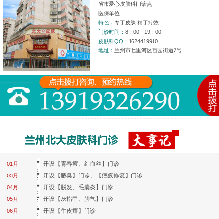
省市爱心皮肤科门诊点
医保单位
特色：
专于皮肤 精于疗效
门诊时间：
8：00 - 19：00
皮肤科QQ：
1624419910
地址：
兰州市七里河区西园街道2号
开设【青春痘、红血丝】门诊
01月
开设【腋臭】门诊、【疤痕修复】门诊
03月
开设【脱发、毛囊炎】门诊
04月
开设【灰指甲、脚气】门诊
05月
开设【牛皮癣】门诊
06月