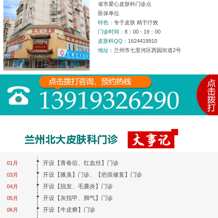
省市爱心皮肤科门诊点
医保单位
特色：
专于皮肤 精于疗效
门诊时间：
8：00 - 19：00
皮肤科QQ：
1624419910
地址：
兰州市七里河区西园街道2号
开设【青春痘、红血丝】门诊
01月
开设【腋臭】门诊、【疤痕修复】门诊
03月
开设【脱发、毛囊炎】门诊
04月
开设【灰指甲、脚气】门诊
05月
开设【牛皮癣】门诊
06月