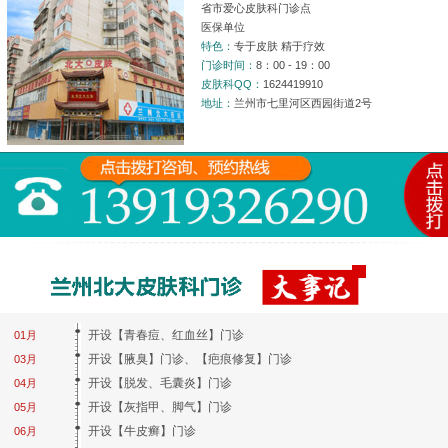
省市爱心皮肤科门诊点
医保单位
特色：
专于皮肤 精于疗效
门诊时间：
8：00 - 19：00
皮肤科QQ：
1624419910
地址：
兰州市七里河区西园街道2号
开设【青春痘、红血丝】门诊
01月
开设【腋臭】门诊、【疤痕修复】门诊
03月
开设【脱发、毛囊炎】门诊
04月
开设【灰指甲、脚气】门诊
05月
开设【牛皮癣】门诊
06月