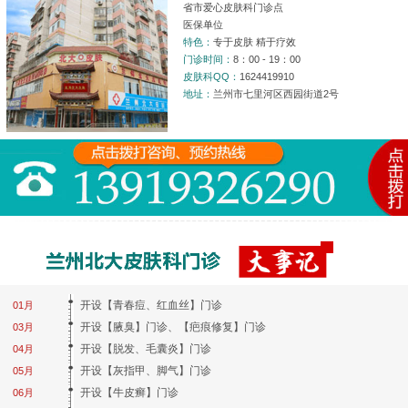
省市爱心皮肤科门诊点
医保单位
特色：
专于皮肤 精于疗效
门诊时间：
8：00 - 19：00
皮肤科QQ：
1624419910
地址：
兰州市七里河区西园街道2号
开设【青春痘、红血丝】门诊
01月
开设【腋臭】门诊、【疤痕修复】门诊
03月
开设【脱发、毛囊炎】门诊
04月
开设【灰指甲、脚气】门诊
05月
开设【牛皮癣】门诊
06月