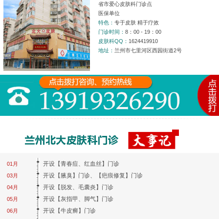
省市爱心皮肤科门诊点
医保单位
特色：
专于皮肤 精于疗效
门诊时间：
8：00 - 19：00
皮肤科QQ：
1624419910
地址：
兰州市七里河区西园街道2号
开设【青春痘、红血丝】门诊
01月
开设【腋臭】门诊、【疤痕修复】门诊
03月
开设【脱发、毛囊炎】门诊
04月
开设【灰指甲、脚气】门诊
05月
开设【牛皮癣】门诊
06月