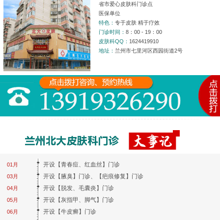
省市爱心皮肤科门诊点
医保单位
特色：
专于皮肤 精于疗效
门诊时间：
8：00 - 19：00
皮肤科QQ：
1624419910
地址：
兰州市七里河区西园街道2号
开设【青春痘、红血丝】门诊
01月
开设【腋臭】门诊、【疤痕修复】门诊
03月
开设【脱发、毛囊炎】门诊
04月
开设【灰指甲、脚气】门诊
05月
开设【牛皮癣】门诊
06月