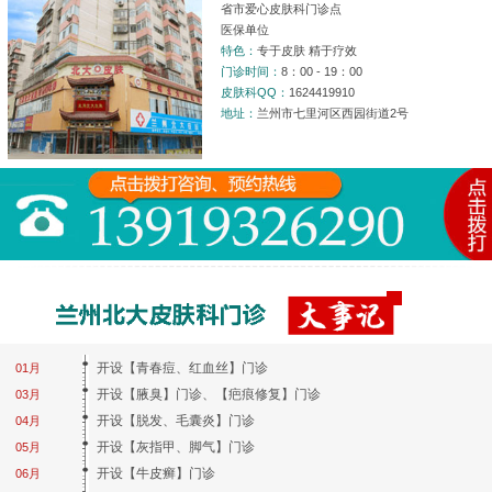
省市爱心皮肤科门诊点
医保单位
特色：
专于皮肤 精于疗效
门诊时间：
8：00 - 19：00
皮肤科QQ：
1624419910
地址：
兰州市七里河区西园街道2号
开设【青春痘、红血丝】门诊
01月
开设【腋臭】门诊、【疤痕修复】门诊
03月
开设【脱发、毛囊炎】门诊
04月
开设【灰指甲、脚气】门诊
05月
开设【牛皮癣】门诊
06月