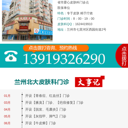
省市爱心皮肤科门诊点
医保单位
特色：
专于皮肤 精于疗效
门诊时间：
8：00 - 19：00
皮肤科QQ：
1624419910
地址：
兰州市七里河区西园街道2号
开设【青春痘、红血丝】门诊
01月
开设【腋臭】门诊、【疤痕修复】门诊
03月
开设【脱发、毛囊炎】门诊
04月
开设【灰指甲、脚气】门诊
05月
开设【牛皮癣】门诊
06月